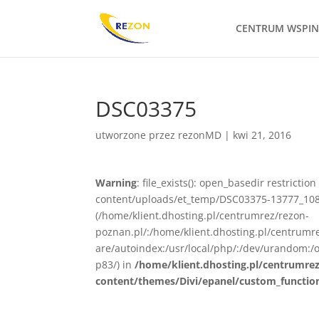
CENTRUM WSPI
DSC03375
utworzone przez
rezonMD
|
kwi 21, 2016
Warning
: file_exists(): open_basedir restrict
content/uploads/et_temp/DSC03375-13777_1080x
(/home/klient.dhosting.pl/centrumrez/rezon-
poznan.pl/:/home/klient.dhosting.pl/centrum
are/autoindex:/usr/local/php/:/dev/urandom:/o
p83/) in
/home/klient.dhosting.pl/centrumre
content/themes/Divi/epanel/custom_functio