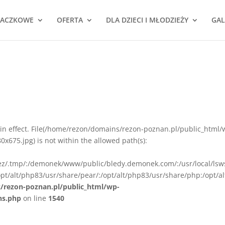
NACZKOWE
OFERTA
DLA DZIECI I MŁODZIEŻY
GAL
ion in effect. File(/home/rezon/domains/rezon-poznan.pl/public_html/
675.jpg) is not within the allowed path(s):
rez/.tmp/:/demonek/www/public/bledy.demonek.com/:/usr/local/lsw
pt/alt/php83/usr/share/pear/:/opt/alt/php83/usr/share/php:/opt/al
z/rezon-poznan.pl/public_html/wp-
ns.php
on line
1540