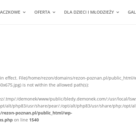
NACZKOWE
OFERTA
DLA DZIECI I MŁODZIEŻY
GAL
ion in effect. File(/home/rezon/domains/rezon-poznan.pl/public_html/
675.jpg) is not within the allowed path(s):
rez/.tmp/:/demonek/www/public/bledy.demonek.com/:/usr/local/lsw
pt/alt/php83/usr/share/pear/:/opt/alt/php83/usr/share/php:/opt/al
z/rezon-poznan.pl/public_html/wp-
ns.php
on line
1540