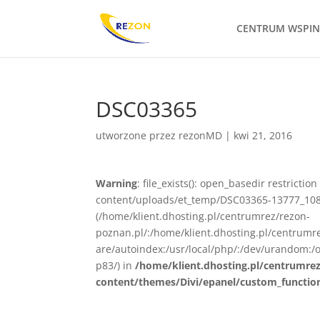
CENTRUM WSPI
DSC03365
utworzone przez
rezonMD
|
kwi 21, 2016
Warning
: file_exists(): open_basedir restrict
content/uploads/et_temp/DSC03365-13777_1080x
(/home/klient.dhosting.pl/centrumrez/rezon-
poznan.pl/:/home/klient.dhosting.pl/centrum
are/autoindex:/usr/local/php/:/dev/urandom:/o
p83/) in
/home/klient.dhosting.pl/centrumre
content/themes/Divi/epanel/custom_functio