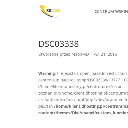
CENTRUM WSPI
DSC03338
utworzone przez
rezonMD
|
kwi 21, 2016
Warning
: file_exists(): open_basedir restrict
content/uploads/et_temp/DSC03338-13777_1080x
(/home/klient.dhosting.pl/centrumrez/rezon-
poznan.pl/:/home/klient.dhosting.pl/centrum
are/autoindex:/usr/local/php/:/dev/urandom:/o
p83/) in
/home/klient.dhosting.pl/centrumre
content/themes/Divi/epanel/custom_functio