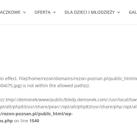
NACZKOWE
OFERTA
DLA DZIECI I MŁODZIEŻY
GAL
ion in effect. File(/home/rezon/domains/rezon-poznan.pl/public_html/
675.jpg) is not within the allowed path(s):
rez/.tmp/:/demonek/www/public/bledy.demonek.com/:/usr/local/lsw
pt/alt/php83/usr/share/pear/:/opt/alt/php83/usr/share/php:/opt/al
z/rezon-poznan.pl/public_html/wp-
ns.php
on line
1540