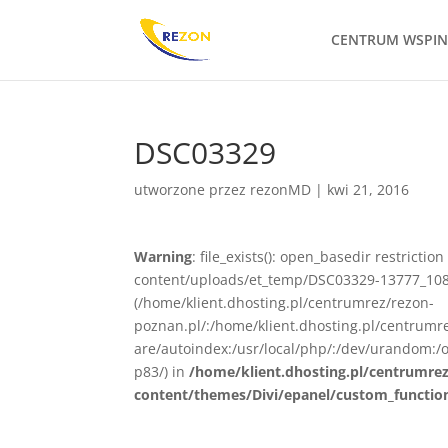
CENTRUM WSPI
DSC03329
utworzone przez
rezonMD
|
kwi 21, 2016
Warning
: file_exists(): open_basedir restrict
content/uploads/et_temp/DSC03329-13777_1080x
(/home/klient.dhosting.pl/centrumrez/rezon-
poznan.pl/:/home/klient.dhosting.pl/centrum
are/autoindex:/usr/local/php/:/dev/urandom:/o
p83/) in
/home/klient.dhosting.pl/centrumre
content/themes/Divi/epanel/custom_functio