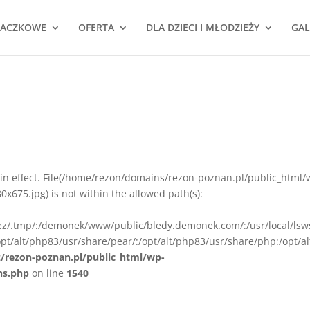
NACZKOWE
OFERTA
DLA DZIECI I MŁODZIEŻY
GAL
ion in effect. File(/home/rezon/domains/rezon-poznan.pl/public_html/
675.jpg) is not within the allowed path(s):
rez/.tmp/:/demonek/www/public/bledy.demonek.com/:/usr/local/lsw
pt/alt/php83/usr/share/pear/:/opt/alt/php83/usr/share/php:/opt/al
z/rezon-poznan.pl/public_html/wp-
ns.php
on line
1540