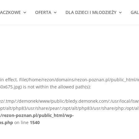
NACZKOWE
OFERTA
DLA DZIECI I MŁODZIEŻY
GAL
ion in effect. File(/home/rezon/domains/rezon-poznan.pl/public_html/
675.jpg) is not within the allowed path(s):
rez/.tmp/:/demonek/www/public/bledy.demonek.com/:/usr/local/lsw
pt/alt/php83/usr/share/pear/:/opt/alt/php83/usr/share/php:/opt/al
z/rezon-poznan.pl/public_html/wp-
ns.php
on line
1540