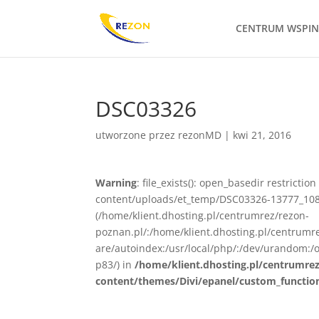
CENTRUM WSPI
DSC03326
utworzone przez
rezonMD
|
kwi 21, 2016
Warning
: file_exists(): open_basedir restrict
content/uploads/et_temp/DSC03326-13777_1080x
(/home/klient.dhosting.pl/centrumrez/rezon-
poznan.pl/:/home/klient.dhosting.pl/centrum
are/autoindex:/usr/local/php/:/dev/urandom:/o
p83/) in
/home/klient.dhosting.pl/centrumre
content/themes/Divi/epanel/custom_functio