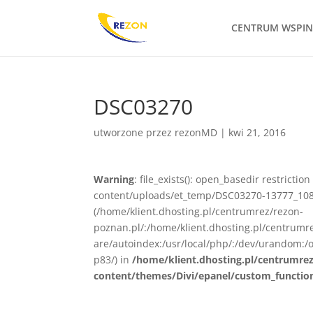
CENTRUM WSPI
DSC03270
utworzone przez
rezonMD
|
kwi 21, 2016
Warning
: file_exists(): open_basedir restrict
content/uploads/et_temp/DSC03270-13777_1080x
(/home/klient.dhosting.pl/centrumrez/rezon-
poznan.pl/:/home/klient.dhosting.pl/centrum
are/autoindex:/usr/local/php/:/dev/urandom:/o
p83/) in
/home/klient.dhosting.pl/centrumre
content/themes/Divi/epanel/custom_functio