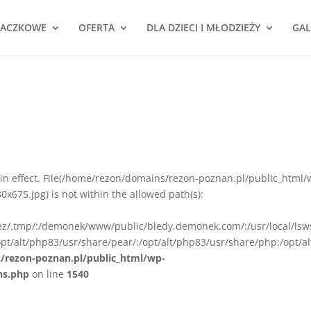
NACZKOWE
OFERTA
DLA DZIECI I MŁODZIEŻY
GAL
ion in effect. File(/home/rezon/domains/rezon-poznan.pl/public_html/
675.jpg) is not within the allowed path(s):
rez/.tmp/:/demonek/www/public/bledy.demonek.com/:/usr/local/lsw
pt/alt/php83/usr/share/pear/:/opt/alt/php83/usr/share/php:/opt/al
z/rezon-poznan.pl/public_html/wp-
ns.php
on line
1540